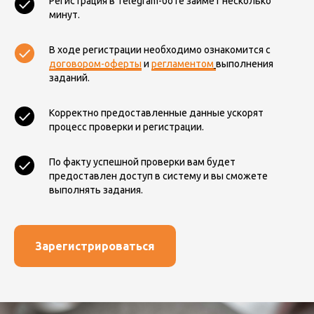
Регистрация в Telegram-боте займёт несколько
Адрес склада
минут.
МОСКВА, Доброслободская ул. д.5
В ходе регистрации необходимо ознакомится с
Пн-вс с 09:00 до 20:45
договором-оферты
и
регламентом
выполнения
+7 499 576 5546 доб.3
без праздников
заданий.
Корректно предоставленные данные ускорят
процесс проверки и регистрации.
По факту успешной проверки вам будет
предоставлен доступ в систему и вы сможете
выполнять задания.
Зарегистрироваться